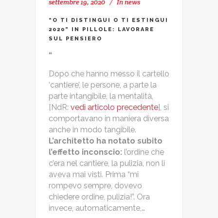
settembre 19, 2020
In
news
“O TI DISTINGUI O TI ESTINGUI
2020” IN PILLOLE: LAVORARE
SUL PENSIERO
“
Dopo che hanno messo il cartello
‘cantiere’, le persone, a parte la
parte intangibile, la mentalità,
[NdR:
vedi articolo precedente
], si
comportavano in maniera diversa
anche in modo tangibile.
L’architetto ha notato subito
l’effetto inconscio:
l’ordine che
c’era nel cantiere, la pulizia, non li
aveva mai visti. Prima “mi
rompevo sempre, dovevo
chiedere ordine, pulizia!”. Ora
invece, automaticamente,…