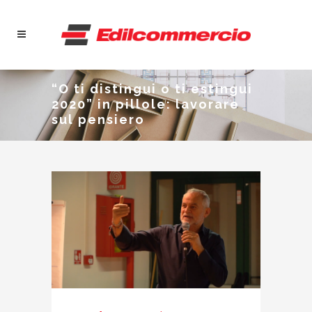
“O ti distingui o ti estingui
2020” in pillole: lavorare
sul pensiero