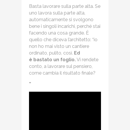
Basta lavorare sulla parte alta. Se
uno lavora sulla parte alta,
automaticamente si svolgono
bene i singoli incarichi, perché stai
facendo una cosa grande. È
quello che diceva l’architetto: “io
non ho mai visto un cantiere
ordinato, pulito, così.
Ed
è bastato un foglio.
Vi rendete
conto, a lavorare sul pensiero,
come cambia il risultato finale?
”