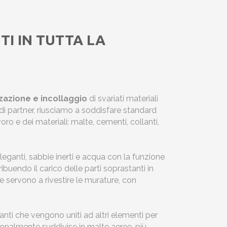
TI IN TUTTA LA
zzazione e incollaggio
di svariati materiali
e di partner, riusciamo a soddisfare standard
voro e dei materiali: malte, cementi, collanti,
ganti, sabbie inerti e acqua con la funzione
ibuendo il carico delle parti soprastanti in
e servono a rivestire le murature, con
anti che vengono uniti ad altri elementi per
ionalmente suddivise in malte aeree, più