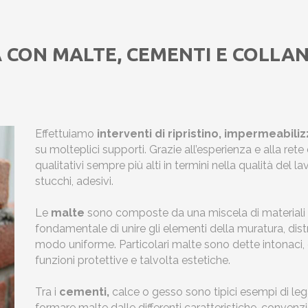
À CON MALTE, CEMENTI E COLLAN
Effettuiamo
interventi di ripristino, impermeabili
su molteplici supporti. Grazie all’esperienza e alla ret
qualitativi sempre più alti in termini nella qualità del la
stucchi, adesivi.
Le
malte
sono composte da una miscela di materiali le
fondamentale di unire gli elementi della muratura, distr
modo uniforme. Particolari malte sono dette intonaci, 
funzioni protettive e talvolta estetiche.
Tra i
cementi,
calce o gesso sono tipici esempi di leg
formare malte dalle differenti caratteristiche, convenz