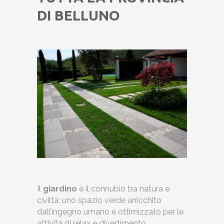
DI BELLUNO
Il
giardino
è il connubio tra natura e
civiltà: uno spazio verde arricchito
dall’ingegno umano e ottimizzato per le
attività di relax e divertimento.