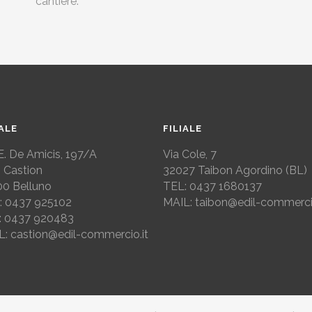
cantiere.
IALE
FILIALE
E. De Amicis, 197/A
Via Cole, 7
 Castion
32027
Taibon Agordino (BL)
00 Belluno
TEL: 0437 1680137
: 0437 925102
MAIL: taibon@edil-commercio
: 0437 920483
L: castion@edil-commercio.it