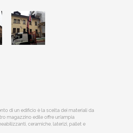
o di un edificio è la scelta dei materiali da
ostro magazzino edile offre un’ampia
eabilizzanti, ceramiche, laterizi, pallet e