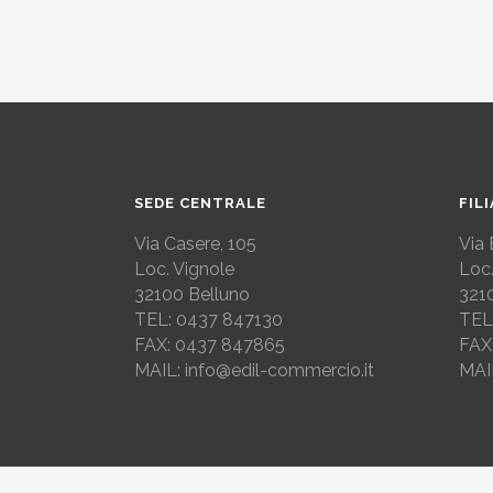
SEDE CENTRALE
FIL
Via Casere, 105
Via 
Loc. Vignole
Loc.
32100 Belluno
321
TEL: 0437 847130
TEL
FAX: 0437 847865
FAX
MAIL: info@edil-commercio.it
MAI