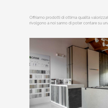
Offriamo prodotti di ottima qualità valorizzat
rivolgono a noi sanno di poter contare su una 