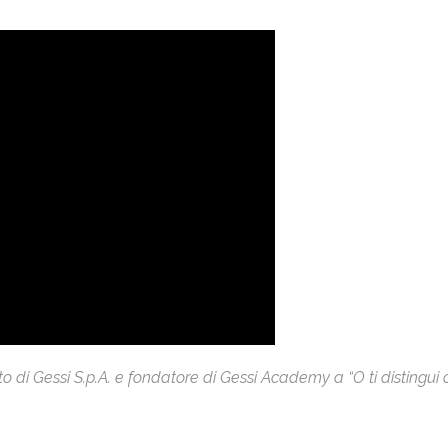
di Gessi S.p.A. e fondatore di Gessi Academy a “O ti distingui o 