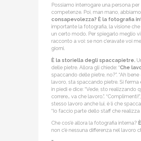
Possiamo interrogare una persona per 
competenze. Poi, man mano, abbiamo de
consapevolezza? È la fotografia in
importante la fotografia, la visione ch
un certo modo. Per spiegarlo meglio vi r
racconto a voi: se non c’eravate voi 
giorni.
È la storiella degli spaccapietre.
Un
delle pietre. Allora gli chiede: “
Che lav
spaccando delle pietre, no?”. “Ah bene 
lavoro, sta spaccando pietre. Si ferma e
in piedi e dice: “Vede, sto realizzando q
correre… va che lavoro.”. “Complimenti!
stesso lavoro anche lui, è lì che spacca
“Io faccio parte dello staff che realizza 
Che cos’è allora la fotografia interna?
È
non c’è nessuna differenza nel lavoro 