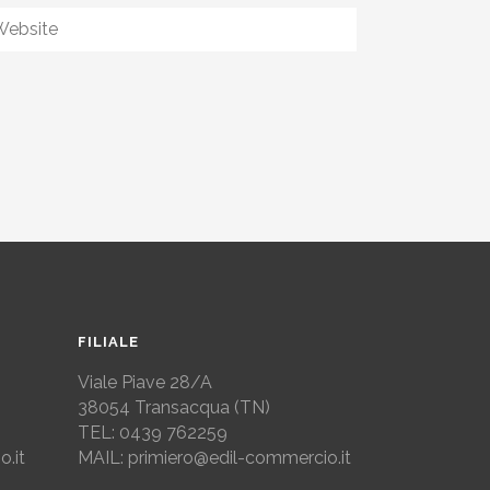
FILIALE
Viale Piave 28/A
38054
Transacqua (TN)
TEL:
0439 762259
.it
MAIL: primiero@edil-commercio.it