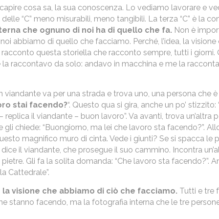
capire cosa sa, la sua conoscenza. Lo vediamo lavorare e ve
lle “C” meno misurabili, meno tangibili. La terza “C” è la c
terna che ognuno di noi ha di quello che fa.
Non è import
e noi abbiamo di quello che facciamo. Perché, l’idea, la vision
acconto questa storiella che racconto sempre, tutti i giorni. O
me la raccontavo da solo: andavo in macchina e me la raccont
 viandante va per una strada e trova uno, una persona che è
oro stai facendo?
“. Questo qua si gira, anche un po’ stizzit
– replica il viandante – buon lavoro”. Va avanti, trova un’altr
 gli chiede: “Buongiorno, ma lei che lavoro sta facendo?”. Allo
uesto magnifico muro di cinta. Vede i giunti? Se si spacca le pie
”, dice il viandante, che prosegue il suo cammino. Incontra un’
 pietre. Gli fa la solita domanda: “Che lavoro sta facendo?”. An
la Cattedrale”.
 la visione che abbiamo di ciò che facciamo.
Tutti e tre
che stanno facendo, ma la fotografia interna che le tre perso