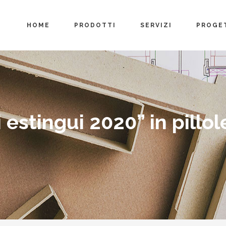
HOME
PRODOTTI
SERVIZI
PROGE
i estingui 2020” in pillol