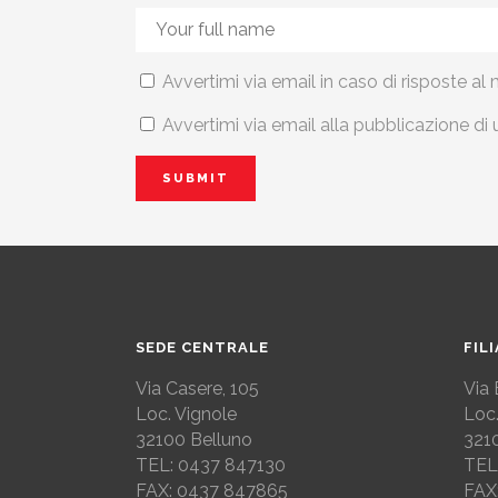
Avvertimi via email in caso di risposte 
Avvertimi via email alla pubblicazione di 
SEDE CENTRALE
FIL
Via Casere, 105
Via 
Loc. Vignole
Loc.
32100 Belluno
321
TEL: 0437 847130
TEL
FAX: 0437 847865
FAX