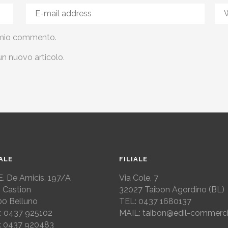
al mio commento.
un nuovo articolo.
IALE
FILIALE
E. De Amicis, 197/A
Via Cole, 7
 Castion
32027
Taibon Agordino (BL)
00 Belluno
TEL: 0437 1680137
: 0437 925102
MAIL: taibon@edil-commercio
: 0437 920483