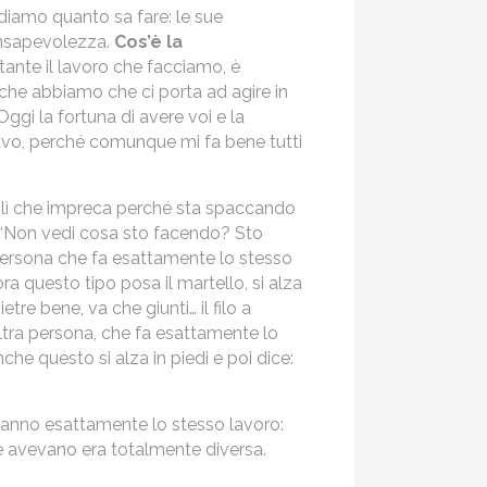
diamo quanto sa fare: le sue
onsapevolezza.
Cos’è la
ante il lavoro che facciamo, è
e che abbiamo che ci porta ad agire in
ggi la fortuna di avere voi e la
avo, perché comunque mi fa bene tutti
 lì che impreca perché sta spaccando
o: “Non vedi cosa sto facendo? Sto
a persona che fa esattamente lo stesso
ra questo tipo posa il martello, si alza
tre bene, va che giunti… il filo a
altra persona, che fa esattamente lo
che questo si alza in piedi e poi dice:
 fanno esattamente lo stesso lavoro:
ne avevano era totalmente diversa.