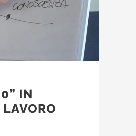
0” IN
O LAVORO