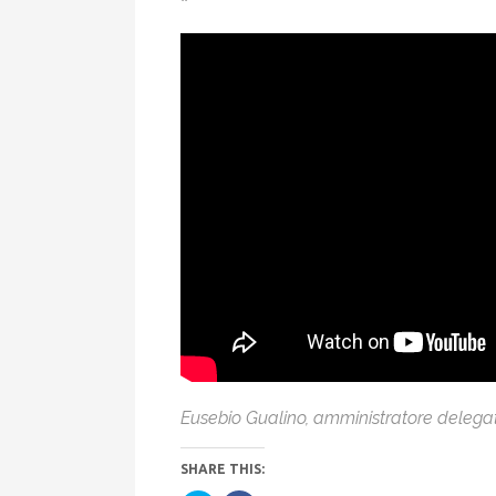
”
Eusebio Gualino, amministratore delegato 
SHARE THIS: