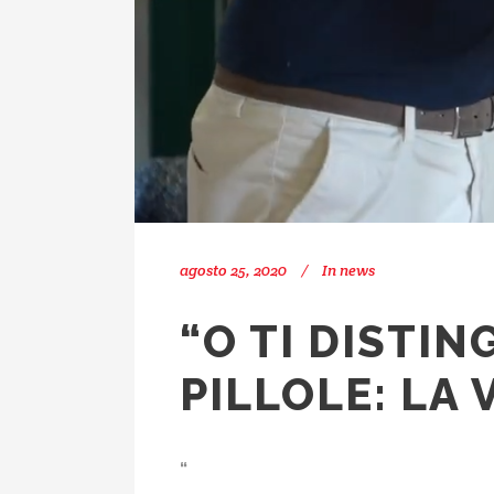
agosto 25, 2020
In
news
“O TI DISTIN
PILLOLE: LA
“