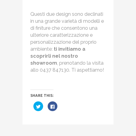
Questi due design sono declinati
in una grande varietà di modelli e
di finiture che consentono una
ulteriore caratterizzazione e
personalizzazione del proprio
ambiente:
ti invitiamo a
scoprirli nel nostro
showroom
, prenotando la visita
allo 0437 847130. Ti aspettiamo!
SHARE THIS:
Fai
Fai
clic
clic
qui
per
per
condividere
condividere
su
su
Facebook
Twitter
(Si
(Si
apre
apre
in