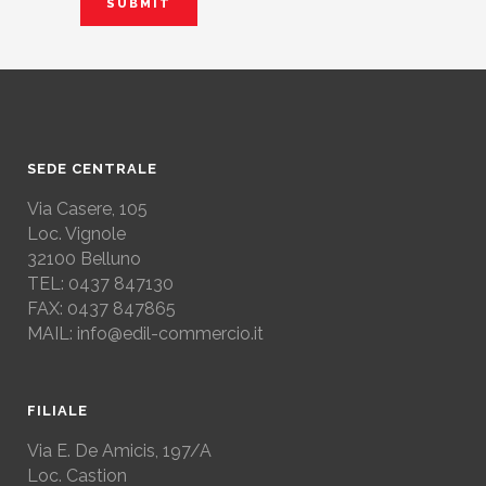
SEDE CENTRALE
Via Casere, 105
Loc. Vignole
32100 Belluno
TEL: 0437 847130
FAX: 0437 847865
MAIL: info@edil-commercio.it
FILIALE
Via E. De Amicis, 197/A
Loc. Castion