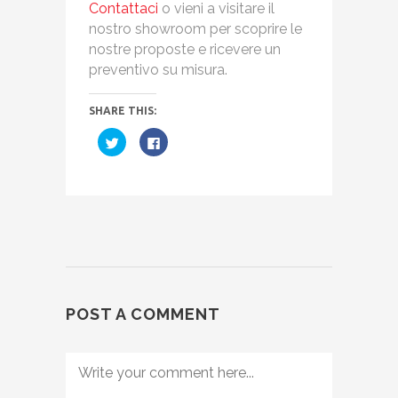
Contattaci
o vieni a visitare il
nostro showroom per scoprire le
nostre proposte e ricevere un
preventivo su misura.
SHARE THIS:
Fai
Fai
clic
clic
qui
per
per
condividere
condividere
su
su
Facebook
Twitter
(Si
(Si
apre
apre
in
in
una
una
nuova
nuova
finestra)
finestra)
POST A COMMENT