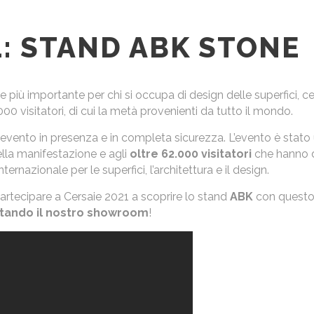
1: STAND ABK STONE
più importante per chi si occupa di design delle superfici, cera
00 visitatori, di cui la metà provenienti da tutto il mondo.
ell’evento in presenza e in completa sicurezza. L’evento è stat
lla manifestazione e agli
oltre 62.000 visitatori
che hanno di
ernazionale per le superfici, l’architettura e il design.
rtecipare a Cersaie 2021 a scoprire lo stand
ABK
con questo
itando il nostro showroom
!