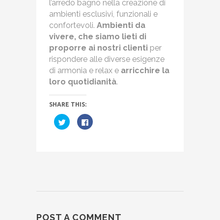
l’arredo bagno nella creazione di
ambienti esclusivi, funzionali e
confortevoli.
Ambienti da
vivere, che siamo lieti di
proporre ai nostri clienti
per
rispondere alle diverse esigenze
di armonia e relax e
arricchire la
loro quotidianità
.
SHARE THIS:
Fai
Fai
clic
clic
qui
per
per
condividere
condividere
su
su
Facebook
Twitter
(Si
(Si
apre
apre
in
in
una
una
nuova
nuova
finestra)
finestra)
POST A COMMENT