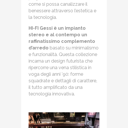
come si possa canalizzare il
benessere attraverso l’estetica e
la tecnologia.
HI-FI Gessi è un impianto
stereo e al contempo un
raffinatissimo complemento
d’arredo
basato su minimalismo
e funzionalità. Questa collezione
incarna un design futurista che
ripercorre una vena stilistica in
voga degli anni ’90: forme
squadrate e dettagli di carattere,
il tutto amplificato da una
tecnologia innovativa.