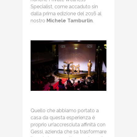
Specialist, come accaduto sin
dalla prima edizione del 2016 al
nostro
Michele Tamburlin
.
Quello che abbiamo portato a
casa da questa esperienza è
proprio un’accresciuta affinità con
Gessi, azienda che sa trasformare