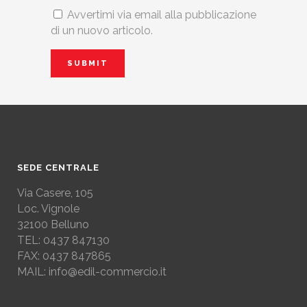
Avvertimi via email alla pubblicazione
di un nuovo articolo.
SEDE CENTRALE
Via Casere, 105
Loc. Vignole
32100 Belluno
TEL: 0437 847130
FAX: 0437 847865
MAIL: info@edil-commercio.it