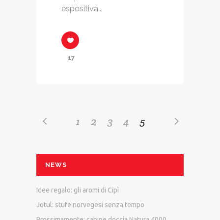
espositiva...
17
1
2
3
4
5
NEWS
Idee regalo: gli aromi di Cipì
Jotul: stufe norvegesi senza tempo
Prossimamente: cabine doccia Natura 4000