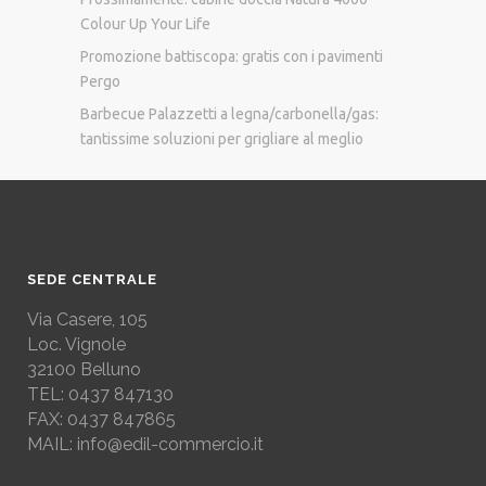
Colour Up Your Life
Promozione battiscopa: gratis con i pavimenti
Pergo
Barbecue Palazzetti a legna/carbonella/gas:
tantissime soluzioni per grigliare al meglio
SEDE CENTRALE
Via Casere, 105
Loc. Vignole
32100 Belluno
TEL: 0437 847130
FAX: 0437 847865
MAIL: info@edil-commercio.it